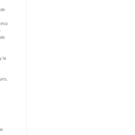
 de
ceso
s
 de
y la
turo,
de