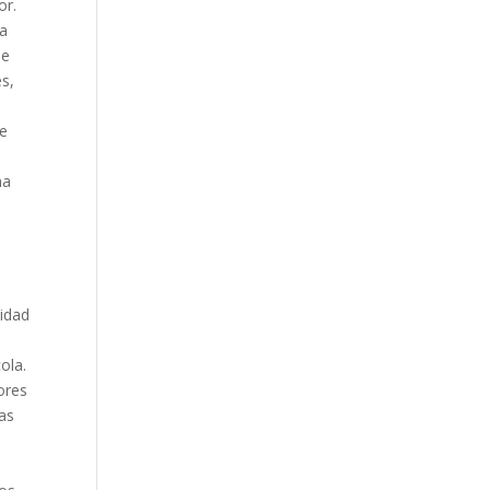
or.
za
de
es,
de
na
lidad
ola.
ores
vas