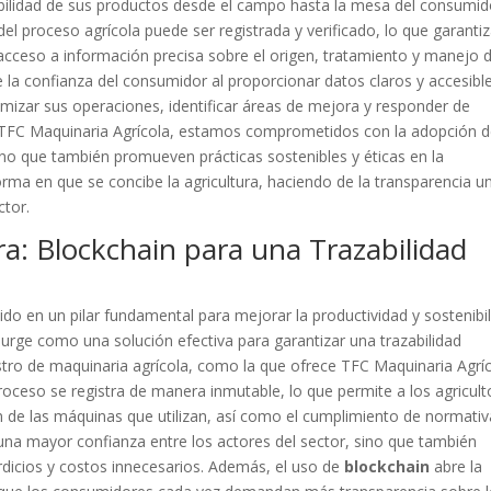
abilidad de sus productos desde el campo hasta la mesa del consumid
el proceso agrícola puede ser registrada y verificado, lo que garanti
acceso a información precisa sobre el origen, tratamiento y manejo 
ce la confianza del consumidor al proporcionar datos claros y accesibl
mizar sus operaciones, identificar áreas de mejora y responder de
n TFC Maquinaria Agrícola, estamos comprometidos con la adopción 
sino que también promueven prácticas sostenibles y éticas en la
orma en que se concibe la agricultura, haciendo de la transparencia u
ctor.
ra: Blockchain para una Trazabilidad
do en un pilar fundamental para mejorar la productividad y sostenibi
urge como una solución efectiva para garantizar una trazabilidad
stro de maquinaria agrícola, como la que ofrece TFC Maquinaria Agríc
proceso se registra de manera inmutable, lo que permite a los agricult
gen de las máquinas que utilizan, así como el cumplimiento de normati
 una mayor confianza entre los actores del sector, sino que también
rdicios y costos innecesarios. Además, el uso de
blockchain
abre la