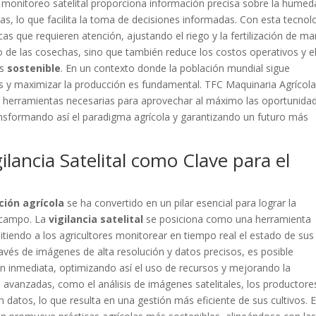
El monitoreo satelital proporciona información precisa sobre la hume
agas, lo que facilita la toma de decisiones informadas. Con esta tecnol
icas que requieren atención, ajustando el riego y la fertilización de m
 de las cosechas, sino que también reduce los costos operativos y e
ás
sostenible
. En un contexto donde la población mundial sigue
os y maximizar la producción es fundamental. TFC Maquinaria Agrícola
s herramientas necesarias para aprovechar al máximo las oportunida
ansformando así el paradigma agrícola y garantizando un futuro más
ilancia Satelital como Clave para el
ción agrícola
se ha convertido en un pilar esencial para lograr la
l campo. La
vigilancia satelital
se posiciona como una herramienta
itiendo a los agricultores monitorear en tiempo real el estado de sus
 través de imágenes de alta resolución y datos precisos, es posible
ión inmediata, optimizando así el uso de recursos y mejorando la
s avanzadas, como el análisis de imágenes satelitales, los productore
atos, lo que resulta en una gestión más eficiente de sus cultivos. 