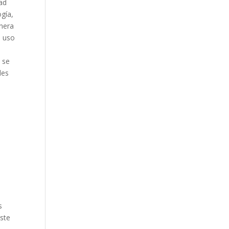
dad
ogía,
anera
l uso
 se
des
s
Este