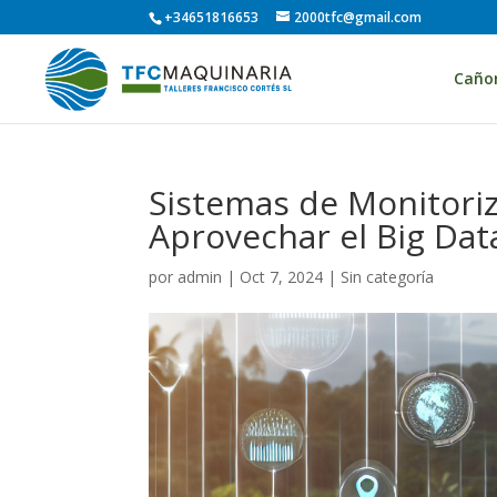
+34651816653
2000tfc@gmail.com
Caño
Sistemas de Monitori
Aprovechar el Big Da
por
admin
|
Oct 7, 2024
| Sin categoría