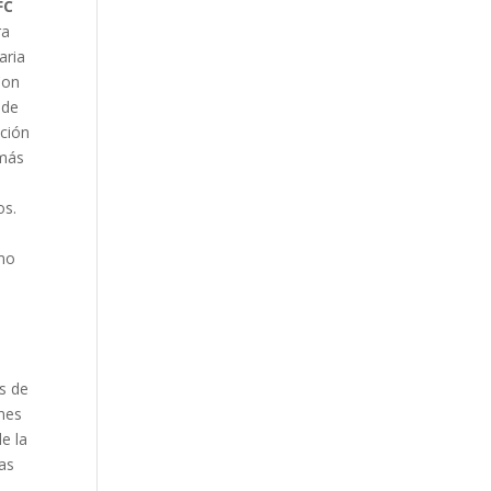
FC
ra
aria
Con
 de
ación
 más
os.
ómo
és de
ones
e la
mas
a