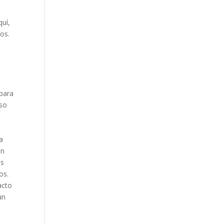
quí,
os.
 para
uso
a
ón
as
os.
acto
un