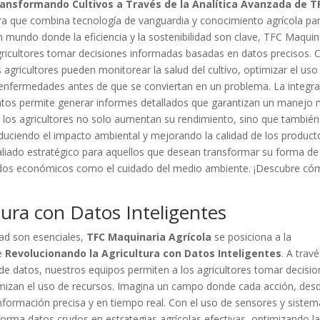
ansformando Cultivos a Través de la Analítica Avanzada de T
ra que combina tecnología de vanguardia y conocimiento agrícola pa
n mundo donde la eficiencia y la sostenibilidad son clave, TFC Maquin
gricultores tomar decisiones informadas basadas en datos precisos. 
 agricultores pueden monitorear la salud del cultivo, optimizar el uso
 y enfermedades antes de que se conviertan en un problema. La integr
datos permite generar informes detallados que garantizan un manejo
ía, los agricultores no solo aumentan su rendimiento, sino que también
educiendo el impacto ambiental y mejorando la calidad de los product
liado estratégico para aquellos que desean transformar su forma de
ltados económicos como el cuidado del medio ambiente. ¡Descubre c
tura con Datos Inteligentes
dad son esenciales,
TFC Maquinaria Agrícola
se posiciona a la
de
Revolucionando la Agricultura con Datos Inteligentes
. A trav
 de datos, nuestros equipos permiten a los agricultores tomar decisi
mizan el uso de recursos. Imagina un campo donde cada acción, desd
nformación precisa y en tiempo real. Con el uso de sensores y siste
orma datos crudos en estrategias agrícolas efectivas, optimizando l